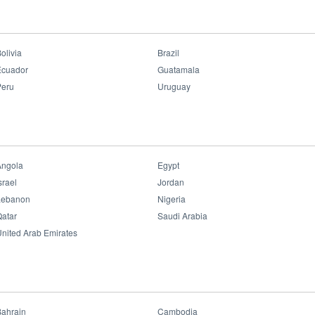
Filte
ghting
olivia
Brazil
Ecuador
Guatamala
Peru
Uruguay
Angola
LED Highbay E3
Egypt
srael
Jordan
Lebanon
Nigeria
atar
Saudi Arabia
nited Arab Emirates
Bahrain
Cambodia