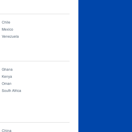
r this category
Chile
Mexico
Venezuela
Ghana
Kenya
Oman
South Africa
China